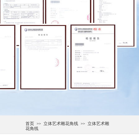
首页
立体艺术雕花角线
立体艺术雕
>>
>>
花角线