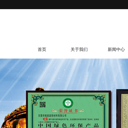
首页
关于我们
新闻中心